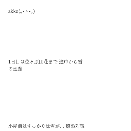
akko(｡•ㅅ•｡)
1日目は位ヶ原山荘まで 途中から雪
の廻廊
小屋前はすっかり除雪が… 感染対策