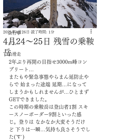
雪山
クライミング
沢
2021年4月26日
読了時間: 1分
会行事
4月24～25日 残雪の乗鞍
ジム
岳
山滑走
2年ぶり再開の目指せ3000m峰コン
プリート…
またもや緊急事態やらまん延防止や
らで 始まった途端 延期…になって
しまうかもしれませんが…ひとまず
GETできました。
この時期の乗鞍岳は登山者1割 スキ
ースノーボーダー9割といった感
じ。登りは なかなか大変そうだけ
ど 下りは一瞬…気持ち良さそうでし
た(´∇`)