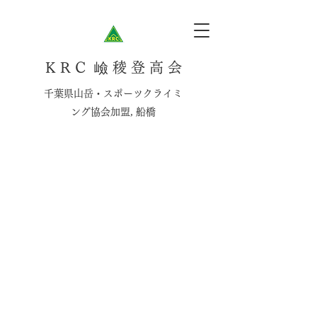
K R C 嶮 稜 登 高 会
千葉県山岳・スポーツクライミ
ング協会加盟, 船橋