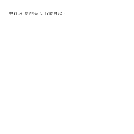
翌日は 早朝から山頂目指し
…しかし予想通りの強風(๑°o°๑)
無事3000m峰ゲットできました〜\( 
´˘`)/