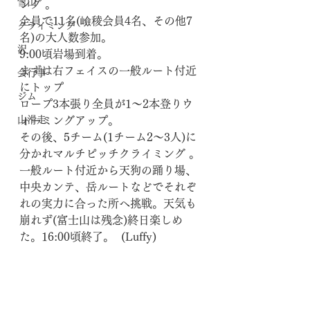
雪山
ング 。
全員で11名(嶮稜会員4名、その他7
クライミング
名)の大人数参加。
沢
9:00頃岩場到着。
まずは右フェイスの一般ルート付近
会行事
にトップ
ジム
ロープ3本張り全員が1〜2本登りウ
山滑走
ォーミングアップ。
その後、5チーム(1チーム2〜3人)に
分かれマルチピッチクライミング 。
一般ルート付近から天狗の踊り場、
中央カンテ、岳ルートなどでそれぞ
れの実力に合った所へ挑戦。天気も
崩れず(富士山は残念)終日楽しめ
た。16:00頃終了。  (Luffy)