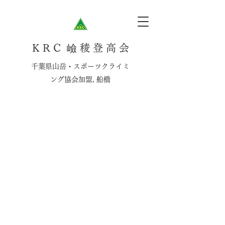
K R C 嶮 稜 登 高 会
千葉県山岳・スポーツクライミ
ング協会加盟, 船橋