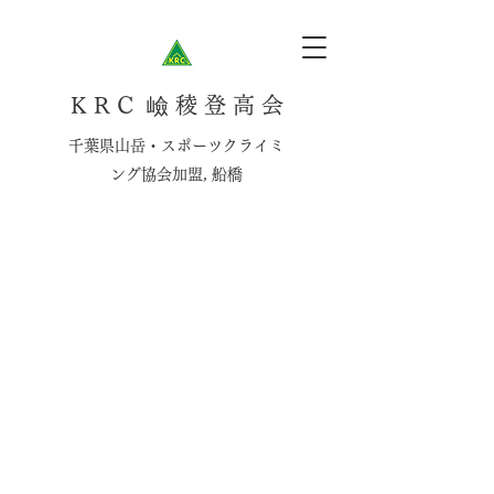
K R C 嶮 稜 登 高 会
千葉県山岳・スポーツクライミ
ング協会加盟, 船橋