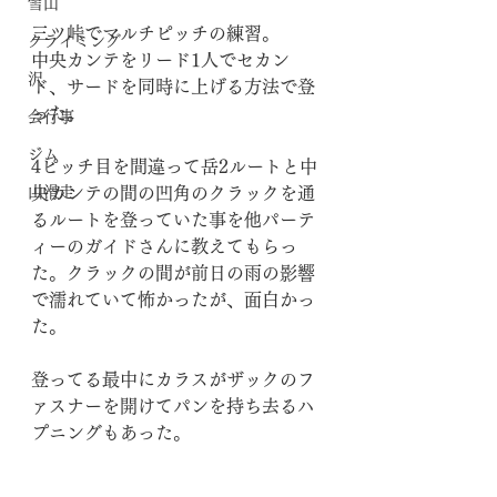
雪山
三ツ峠でマルチピッチの練習。
クライミング
中央カンテをリード1人でセカン
沢
ド、サードを同時に上げる方法で登
った。
会行事
ジム
4ピッチ目を間違って岳2ルートと中
山滑走
央カンテの間の凹角のクラックを通
るルートを登っていた事を他パーテ
ィーのガイドさんに教えてもらっ
た。クラックの間が前日の雨の影響
で濡れていて怖かったが、面白かっ
た。
登ってる最中にカラスがザックのフ
ァスナーを開けてパンを持ち去るハ
プニングもあった。