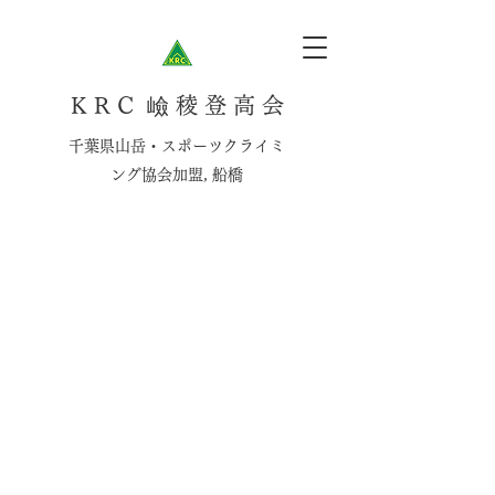
K R C 嶮 稜 登 高 会
千葉県山岳・スポーツクライミ
ング協会加盟, 船橋