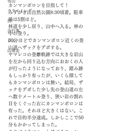
雪山
カンマンボロンを目指して！
クライミング
みずがき山自然公園8:30頃着。駐車
場は5割ほど。
沢
林道を少し戻り、山中へ入る。林の
会行事
中の登り。
50分ほどでカンマンボロン近くの登
ジム
山道へザックをデポする。
山滑走
ヤマレコの登攀軌跡では大きな岩山
を左から回り込む方向におおくの人
が行ったようになっており、踏み跡
もしっかり有ったが、いくら探して
もカンマンボロンは無い。結局、ザ
ックをデポした少し先の登山道の左
へ数十メートル登り、狭い岩の割れ
目をくぐった右にカンマンボロンは
有った。それほど大きくはない。こ
れで目的半分達成。しかしここで50
分もかかってしまった。