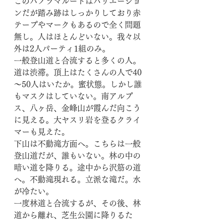
このパノラマルートはバリエーショ
ンだが踏み跡はしっかりしており赤
テープやマークもあるので全く問題
無し。人はほとんどいない。我々以
外は2人パーティ1組のみ。
一般登山道と合流すると多くの人。
道は渋滞。頂上はたくさんの人で40
～50人はいたか。蜜状態。しかし誰
もマスクはしていない。南アルプ
ス、八ヶ岳、金峰山が霞んだ向こう
に見える。大ヤスリ岩を登るクライ
マーも見えた。
下山は不動滝方面へ。こちらは一般
登山道だが、誰もいない。林の中の
暗い道を降りる。途中から沢筋の道
へ。不動滝現れる。立派な滝だ。水
が冷たい。
一度林道と合流するが、その後、林
道から離れ、芝生公園に降りるた