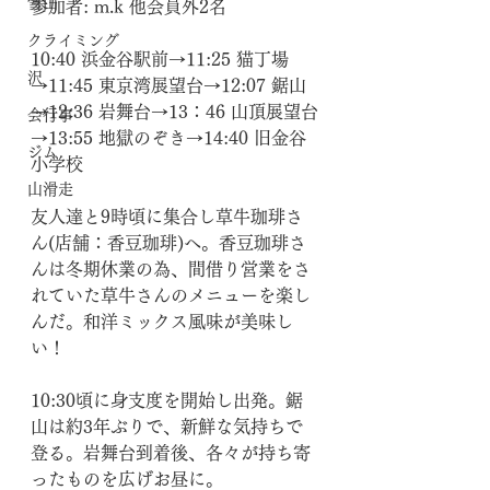
雪山
参加者: m.k 他会員外2名
クライミング
10:40 浜金谷駅前→11:25 猫丁場
沢
→11:45 東京湾展望台→12:07 鋸山
→12:36 岩舞台→13：46 山頂展望台
会行事
→13:55 地獄のぞき→14:40 旧金谷
ジム
小学校
山滑走
友人達と9時頃に集合し草牛珈琲さ
ん(店舗：香豆珈琲)へ。香豆珈琲さ
んは冬期休業の為、間借り営業をさ
れていた草牛さんのメニューを楽し
んだ。和洋ミックス風味が美味し
い！
10:30頃に身支度を開始し出発。鋸
山は約3年ぶりで、新鮮な気持ちで
登る。岩舞台到着後、各々が持ち寄
ったものを広げお昼に。