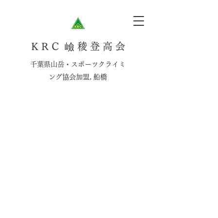
K R C 嶮 稜 登 高 会
千葉県山岳・スポーツクライミ
ング協会加盟, 船橋