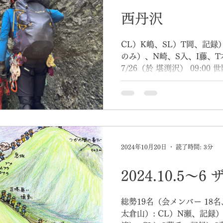
のリーダーを引き受けて下
い。 6/13 晴れ時々雨09
西丹沢
た。第一駐車場は満車で、
っており、私たちは最後に
CL）K嶋、SL）T岡、記録）
度を整えて出発する。平坦
のみ）、N崎、S入、I藤、T
っていたからか所々ぬかる
7/26（於 堪渕沢） 09:0
い。1時間弱で
し、準備を整えた。日なた
た。 09:30 駐車スペース東側のゲートを越えて、勘淵橋
(入渓点)から山行を開始し
えるため、右岸より高巻く
石も多かった。CLのK嶋さ
の方々が、途中からトラバ
2024年10月20日
読了時間: 3分
下降用のロープをセットした
降」とあるが、我々はより上
2024.10.5～6
垂下降した。 10:30 ここからA班(先行)とB班(後続)の2つ
に別れて遡行した。私(Y野
2番目を歩いた(以降の記述
総勢19名（会メンバー 18
ることをご了承ください)。
太倉山）: CL）N瀬、記録