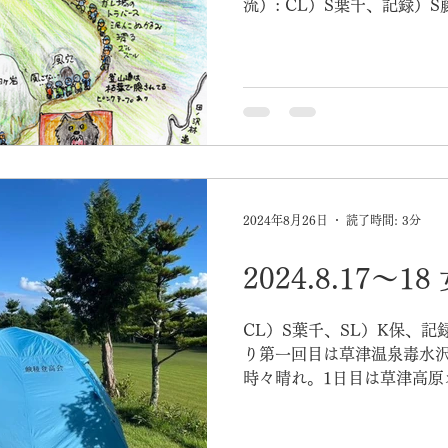
んでは剝がれ、足を乗せて
流）: CL）S葉千、記録）S
を探して進まねばならない
T岡、記録）K地 食事）K岡
にもなった。暑さはかわら
要）...
2024年8月26日
読了時間: 3分
2024.8.17～1
CL）S葉千、SL）K保、記
り第一回目は草津温泉毒水
時々晴れ。1日目は草津高原
り状態の芝生。一段下に止
た。炊事場もトイレも綺麗