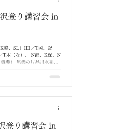
14 沢登り講習会 in
）K嶋、SL）I田／T岡、記
／T本（な）、 N瀬、K保、N
（概要） 尾瀬の片品川水系根
行った。『新版 東京起点 沢
・山と渓谷社・2020年)によれ
級、遡行グレードは2級であ
は、左俣を遡行した後に右俣
いう、「沢下り」ができるこ
しい沢の下降に手こずるも、
は高揚し、いやがおうにも今
まってくるような、素晴らし
7 沢登り講習会 in
ダーのK嶋さんをはじめ、各班