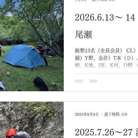
2026.6.13～ 
尾瀬
総勢13名（全員会員） CL
録）Y野、会計）T本（ひ）
崎、K地、I原、K村、O野 
羽沢大薙沢にて沢登り講習を
登りルート100』(宗像兵一
ば、沢のルートグレードは中
る。この沢の特筆すべき点
を下降して入渓点に戻ると
とにある。実際、経験の乏
2025年8月8日
読了時間: 5分
どこまでも続くナメに気分
シーズンの沢への期待が高
2025.7.26～2
い山行になった。山行リー