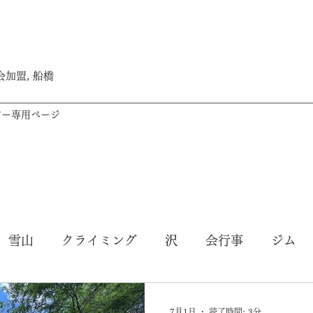
加盟, 船橋
バー専用ページ
雪山
クライミング
沢
会行事
ジム
7月1日
読了時間: 3分