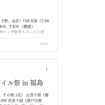
さった諸先輩方に感謝した
:30すぎに大清水駐車場に到着し
第二に案内されるもほぼ埋ま
滑り込んだ感じだった。身支
Y野、会計）O田 K保（7/26
な林道を行く。前日に雨が降
本H、T本N （概要）
んでいた。防水の靴が望まし
0 世附ロッヂ駐車スペースに到着
にはいたくないほど暑かっ
た。すぐに現れる高い堰堤を越
。高度があり足場も悪い。落
んをはじめとするサポート役
ース用のロープを張り、懸垂
。遡行図には「5ｍの懸垂下
に支点を設け、10ｍほど懸
 ザイル祭 in 福島
)はA班の2番手、つまり全体の
は先頭付近から見た報告であ
名、その他 1名） 山登り組（権
とにかく岩がもろく、手で摑
）A阿 沢登り組（隈戸川源