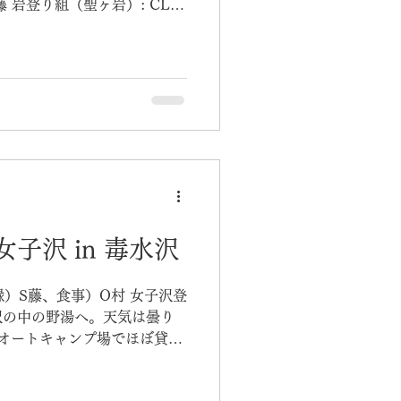
は崩れてしまう。動かない岩
藤 岩登り組（聖ヶ岩）: CL）
が、それが良いトレーニング
、E藤 会計）O石、K嶋 （概
ずすさまじく
8 女子沢 in 毒水沢
録）S藤、食事）O村 女子沢登
沢の中の野湯へ。天気は曇り
オートキャンプ場でほぼ貸切
める時は車のお腹に注意でし
で快適。女子トークをゆっく