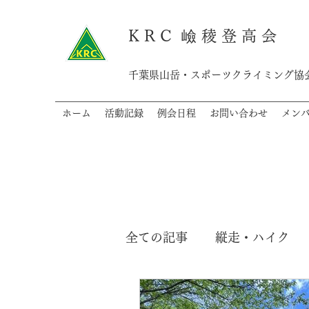
K R C 嶮 稜 登 高 会
千葉県山岳・スポーツクライミング協会
ホーム
活動記録
例会日程
お問い合わせ
メン
全ての記事
縦走・ハイク