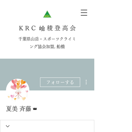
K R C 嶮 稜 登 高 会
千葉県山岳・スポーツクライミ
ング協会加盟, 船橋
その他
フォローする
管理者
夏美 斉藤