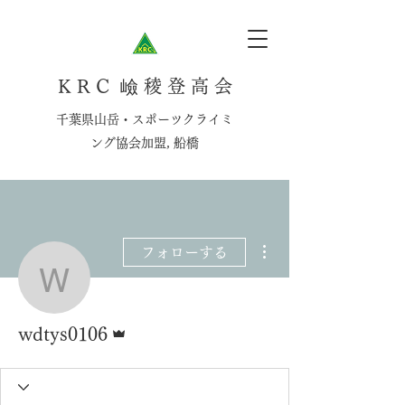
K R C 嶮 稜 登 高 会
千葉県山岳・スポーツクライミ
ング協会加盟, 船橋
その他
フォローする
wdtys0106
管理者
wdtys0106