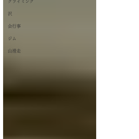
クライミング
沢
会行事
ジム
山滑走