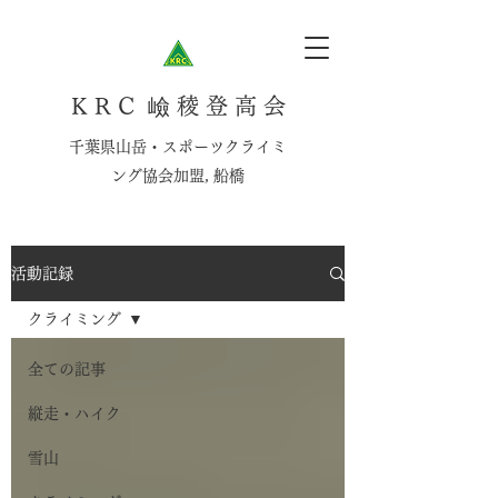
K R C 嶮 稜 登 高 会
千葉県山岳・スポーツクライミ
ング協会加盟, 船橋
活動記録
クライミング
全ての記事
縦走・ハイク
雪山