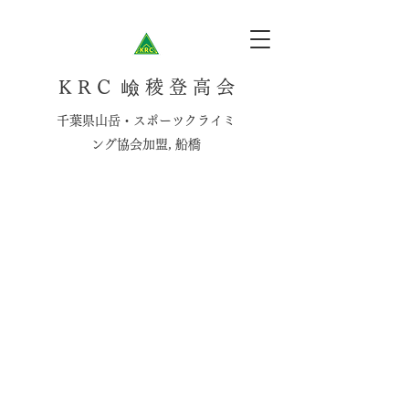
K R C 嶮 稜 登 高 会
千葉県山岳・スポーツクライミ
ング協会加盟, 船橋