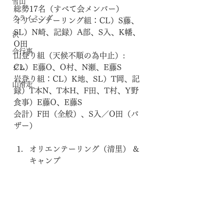
雪山
総勢17名（すべて会メンバー）
クライミング
オリエンテーリング組：CL）S藤、
SL）N崎、記録）A部、S入、K幡、
沢
O田
会行事
山登り組（天候不順の為中止）: 
CL）E藤O、O村、N瀬、E藤S
ジム
岩登り組：CL）K地、SL）T岡、記
山滑走
録）T本N、T本H、F田、T村、Y野
食事）E藤O、E藤S
会計）F田（全般）、S入／O田（バ
ザー）
オリエンテーリング（清里） & 
キャンプ